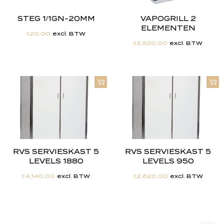
STEG 1/1GN-20MM
VAPOGRILL 2
ELEMENTEN
€
20.00
excl. BTW
€
2,520.00
excl. BTW
RVS SERVIESKAST 5
RVS SERVIESKAST 5
LEVELS 1880
LEVELS 950
€
4,140.00
excl. BTW
€
2,620.00
excl. BTW
"
J
i
j
h
e
b
t
d
e
d
r
o
o
m
,
w
i
j