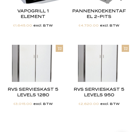
VAPOGRILL 1
PANNENKOEKENTAF
ELEMENT
EL 2-PITS
€
1,645.00
excl. BTW
€
4,730.00
excl. BTW
RVS SERVIESKAST 5
RVS SERVIESKAST 5
LEVELS 1280
LEVELS 950
€
3,015.00
excl. BTW
€
2,620.00
excl. BTW
"
J
i
j
h
e
b
t
d
e
d
r
o
o
m
,
w
i
j