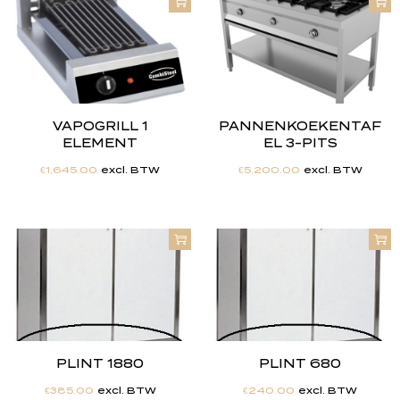
VAPOGRILL 1
PANNENKOEKENTAF
ELEMENT
EL 3-PITS
€
1,645.00
excl. BTW
€
5,200.00
excl. BTW
PLINT 1880
PLINT 680
€
385.00
excl. BTW
€
240.00
excl. BTW