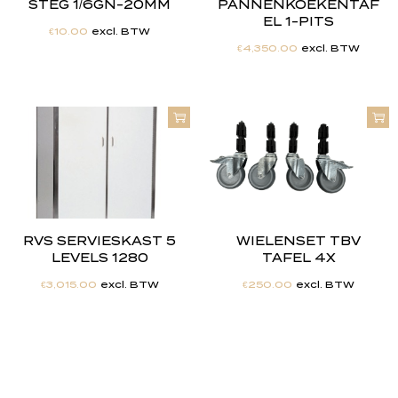
STEG 1/6GN-20MM
PANNENKOEKENTAF
EL 1-PITS
€
10.00
excl. BTW
€
4,350.00
excl. BTW
RVS SERVIESKAST 5
WIELENSET TBV
LEVELS 1280
TAFEL 4X
€
3,015.00
excl. BTW
€
250.00
excl. BTW
"
J
i
j
h
e
b
t
d
e
d
r
o
o
m
,
w
i
j
m
a
k
e
n
h
e
t