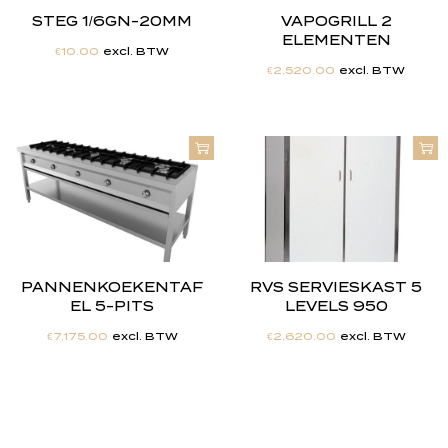
STEG 1/6GN-20MM
VAPOGRILL 2
ELEMENTEN
€
10.00
excl. BTW
€
2,520.00
excl. BTW
PANNENKOEKENTAF
RVS SERVIESKAST 5
EL 5-PITS
LEVELS 950
€
7,175.00
excl. BTW
€
2,620.00
excl. BTW
"
J
i
j
h
e
b
t
d
e
d
r
o
o
m
,
w
i
j