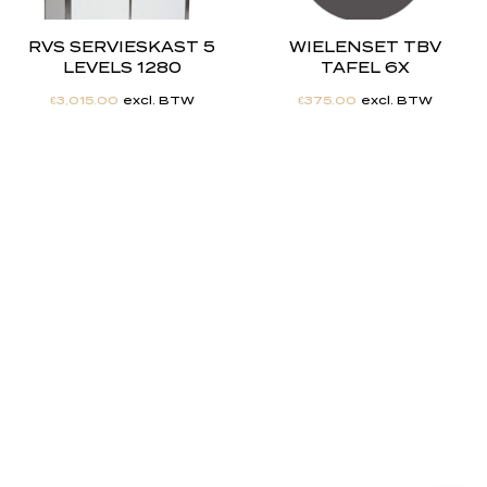
RVS SERVIESKAST 5
WIELENSET TBV
LEVELS 1280
TAFEL 6X
€
3,015.00
excl. BTW
€
375.00
excl. BTW
"
J
i
j
h
e
b
t
d
e
d
r
o
o
m
,
w
i
j
m
a
k
e
n
h
e
t
w
e
r
k
e
l
i
j
k
h
e
i
d
.
"