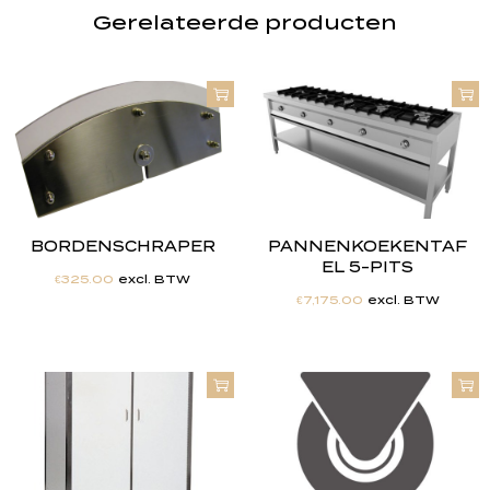
Gerelateerde producten
BORDENSCHRAPER
PANNENKOEKENTAF
EL 5-PITS
€
325.00
excl. BTW
€
7,175.00
excl. BTW