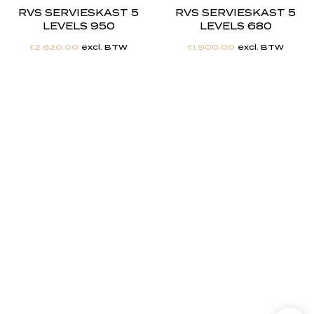
RVS SERVIESKAST 5
RVS SERVIESKAST 5
LEVELS 950
LEVELS 680
€
2,620.00
excl. BTW
€
1,900.00
excl. BTW
"
J
i
j
h
e
b
t
d
e
d
r
o
o
m
,
w
i
j
m
a
k
e
n
h
e
t
w
e
r
k
e
l
i
j
k
h
e
i
d
.
"