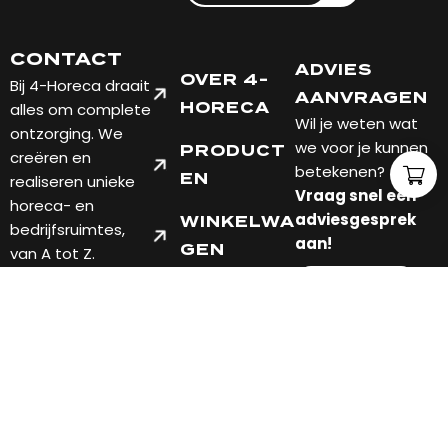
CONTACT
ADVIES
OVER 4-
Bij 4-Horeca draait
AANVRAGEN
alles om complete
HORECA
Wil je weten wat
ontzorging. We
we voor je kunnen
PRODUCT
creëren en
betekenen?
EN
realiseren unieke
Vraag snel een
horeca- en
adviesgesprek
WINKELWA
bedrijfsruimtes,
aan!
GEN
van A tot Z.
7451 PT
FABRIEKSWEG 10
HOLTEN, OVERIJSSEL
TELEFOON: +31 548
201004
EMAIL: INFO@4-
HORECA.NL
Verzend