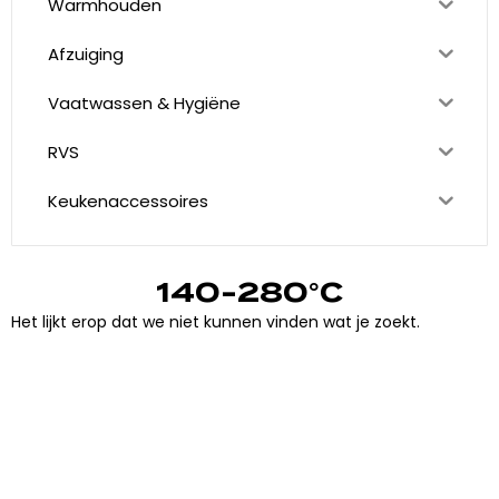
Warmhouden
Afzuiging
Vaatwassen & Hygiëne
RVS
Keukenaccessoires
140-280°C
Het lijkt erop dat we niet kunnen vinden wat je zoekt.
"
J
i
j
h
e
b
t
d
e
d
r
o
o
m
,
w
i
j
m
a
k
e
n
h
e
t