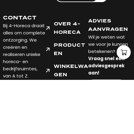
CONTACT
ADVIES
OVER 4-
Bij 4-Horeca draait
AANVRAGEN
alles om complete
HORECA
Wil je weten wat
ontzorging. We
we voor je kunnen
PRODUCT
creëren en
betekenen?
EN
realiseren unieke
Vraag snel een
horeca- en
adviesgesprek
WINKELWA
bedrijfsruimtes,
aan!
GEN
van A tot Z.
7451 PT
FABRIEKSWEG 10
HOLTEN, OVERIJSSEL
TELEFOON: +31 548
201004
EMAIL: INFO@4-
HORECA.NL
Verzend