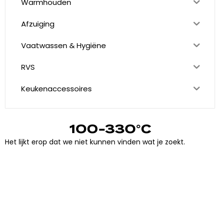
Warmhouden
Afzuiging
Vaatwassen & Hygiëne
RVS
Keukenaccessoires
100-330°C
Het lijkt erop dat we niet kunnen vinden wat je zoekt.
"
J
i
j
h
e
b
t
d
e
d
r
o
o
m
,
w
i
j
m
a
k
e
n
h
e
t