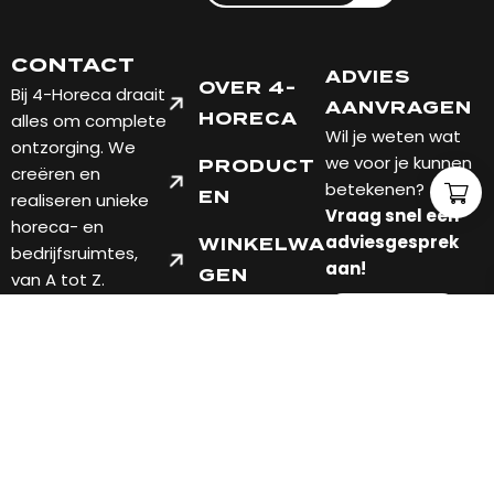
CONTACT
ADVIES
OVER 4-
Bij 4-Horeca draait
AANVRAGEN
alles om complete
HORECA
Wil je weten wat
ontzorging. We
we voor je kunnen
PRODUCT
creëren en
betekenen?
EN
realiseren unieke
Vraag snel een
horeca- en
adviesgesprek
WINKELWA
bedrijfsruimtes,
aan!
GEN
van A tot Z.
7451 PT
FABRIEKSWEG 10
HOLTEN, OVERIJSSEL
TELEFOON: +31 548
201004
EMAIL: INFO@4-
HORECA.NL
Verzend