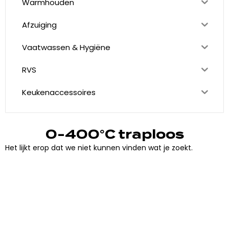
Warmhouden
Afzuiging
Vaatwassen & Hygiëne
RVS
Keukenaccessoires
0-400°C traploos
Het lijkt erop dat we niet kunnen vinden wat je zoekt.
"
J
i
j
h
e
b
t
d
e
d
r
o
o
m
,
w
i
j
m
a
k
e
n
h
e
t