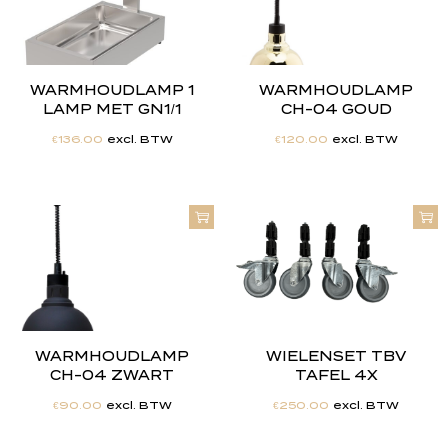
WARMHOUDLAMP 1
WARMHOUDLAMP
LAMP MET GN1/1
CH-04 GOUD
€
136.00
excl. BTW
€
120.00
excl. BTW
WARMHOUDLAMP
WIELENSET TBV
CH-04 ZWART
TAFEL 4X
€
90.00
excl. BTW
€
250.00
excl. BTW