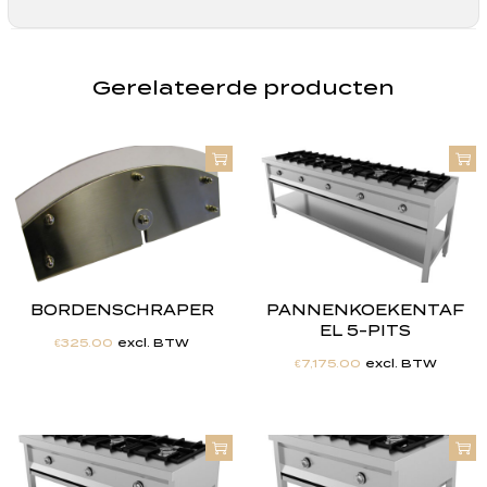
Gerelateerde producten
BORDENSCHRAPER
PANNENKOEKENTAF
EL 5-PITS
€
325.00
excl. BTW
€
7,175.00
excl. BTW