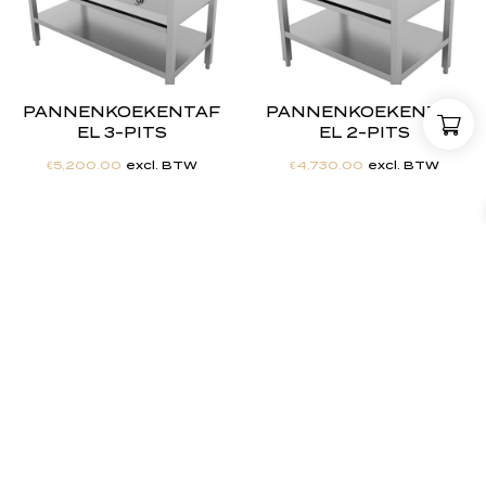
PANNENKOEKENTAF
PANNENKOEKENTAF
EL 3-PITS
EL 2-PITS
€
5,200.00
excl. BTW
€
4,730.00
excl. BTW
"
J
i
j
h
e
b
t
d
e
d
r
o
o
m
,
w
i
j
m
a
k
e
n
h
e
t
w
e
r
k
e
l
i
j
k
h
e
i
d
.
"