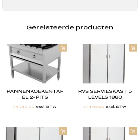
Gerelateerde producten
PANNENKOEKENTAF
RVS SERVIESKAST 5
EL 2-PITS
LEVELS 1880
€
4,730.00
excl. BTW
€
4,140.00
excl. BTW