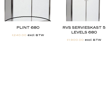
PLINT 680
RVS SERVIESKAST 5
LEVELS 680
€
240.00
excl. BTW
€
1,900.00
excl. BTW
"
J
i
j
h
e
b
t
d
e
d
r
o
o
m
,
w
i
j
m
a
k
e
n
h
e
t
w
e
r
k
e
l
i
j
k
h
e
i
d
.
"