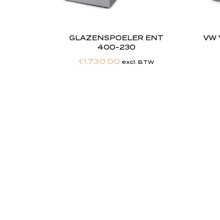
GLAZENSPOELER ENT
VW 
400-230
€
1,730.00
excl. BTW
"
J
i
j
Totaalontzorging