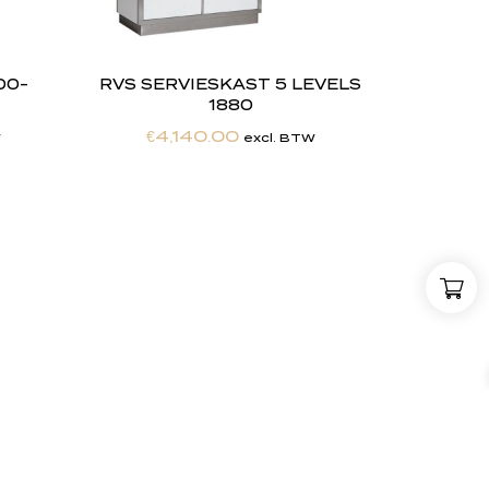
00-
RVS SERVIESKAST 5 LEVELS
1880
€
4,140.00
W
excl. BTW
,
w
i
j
Maatwerkexpertise