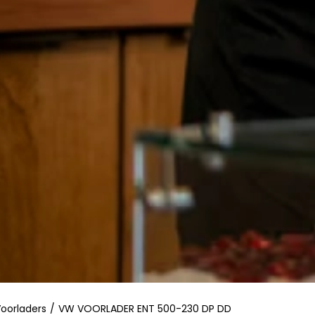
oorladers
/
VW VOORLADER ENT 500-230 DP DD