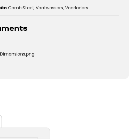
eën
CombiSteel
,
Vaatwassers
,
Voorladers
chments
Dimensions.png