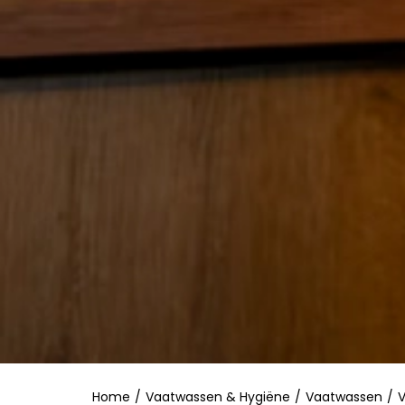
Home
/
Vaatwassen & Hygiëne
/
Vaatwassen
/
V