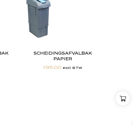
BAK
SCHEIDINGSAFVALBAK
PAPIER
€
95.00
excl. BTW
,
w
i
j
Maatwerkexpertise