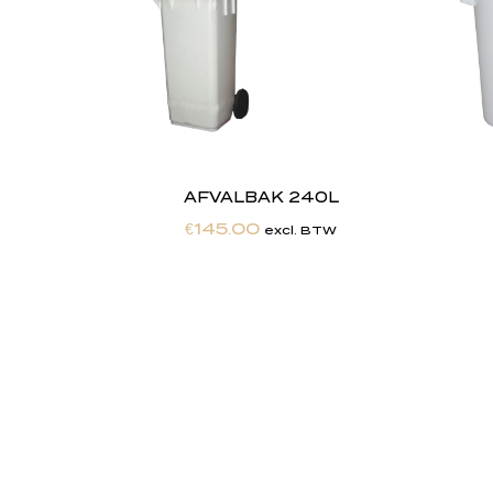
AFVALBAK 240L
€
145.00
excl. BTW
"
J
i
j
Totaalontzorging