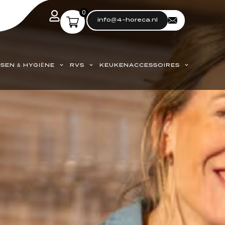
0
info@4-horeca.nl
SEN & HYGIËNE
RVS
KEUKENACCESSOIRES