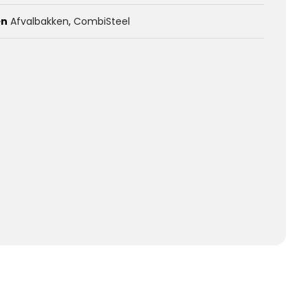
ën
Afvalbakken
,
CombiSteel