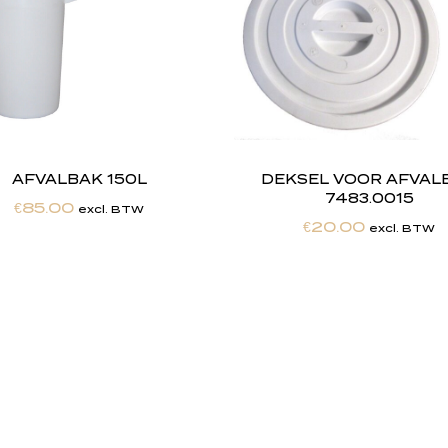
AFVALBAK 150L
DEKSEL VOOR AFVAL
7483.0015
€
85.00
excl. BTW
€
20.00
excl. BTW
h
e
b
t
d
e
d
r
o
o
m
m
a
k
e
n
h
e
t
w
e
r
k
e
l
i
j
k
h
e
i
d
.
"