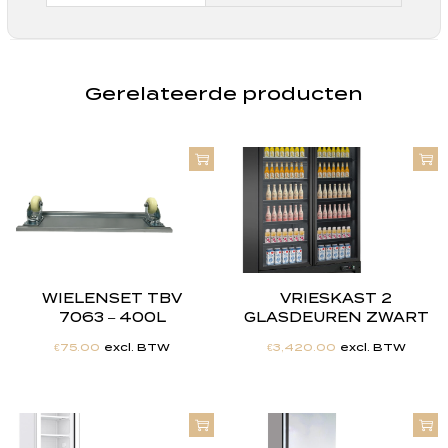
Gerelateerde producten
WIELENSET TBV
VRIESKAST 2
7063 – 400L
GLASDEUREN ZWART
€
75.00
excl. BTW
€
3,420.00
excl. BTW