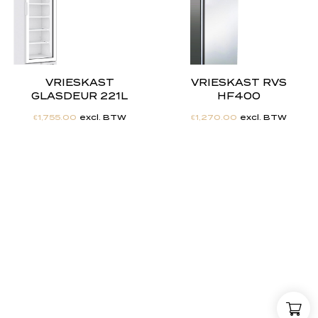
VRIESKAST
VRIESKAST RVS
GLASDEUR 221L
HF400
€
1,755.00
excl. BTW
€
1,270.00
excl. BTW
"
J
i
j
h
e
b
t
d
e
d
r
o
o
m
,
w
i
j
m
a
k
e
n
h
e
t
w
e
r
k
e
l
i
j
k
h
e
i
d
.
"