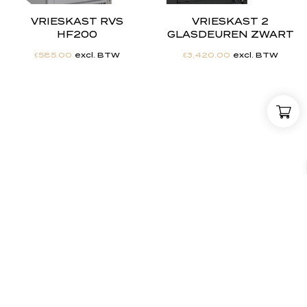
VRIESKAST RVS
VRIESKAST 2
HF200
GLASDEUREN ZWART
€
585.00
excl. BTW
€
3,420.00
excl. BTW
"
J
i
j
h
e
b
t
d
e
d
r
o
o
m
,
w
i
j
m
a
k
e
n
h
e
t
w
e
r
k
e
l
i
j
k
h
e
i
d
.
"