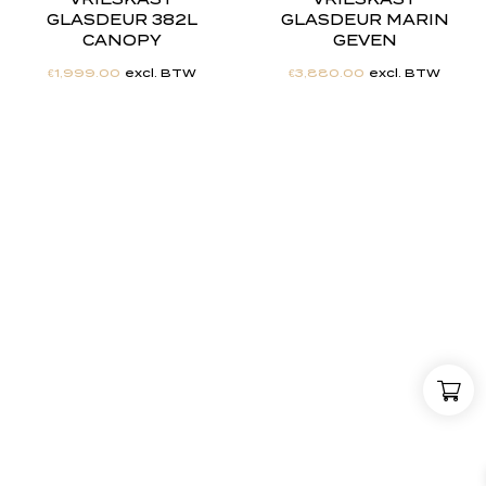
GLASDEUR 382L
GLASDEUR MARIN
CANOPY
GEVEN
€
1,999.00
excl. BTW
€
3,880.00
excl. BTW
"
J
i
j
h
e
b
t
d
e
d
r
o
o
m
,
w
i
j
m
a
k
e
n
h
e
t
w
e
r
k
e
l
i
j
k
h
e
i
d
.
"