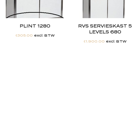
PLINT 1280
RVS SERVIESKAST 5
LEVELS 680
€
305.00
excl. BTW
€
1,900.00
excl. BTW
"
J
i
j
h
e
b
t
d
e
d
r
o
o
m
,
w
i
j
m
a
k
e
n
h
e
t
w
e
r
k
e
l
i
j
k
h
e
i
d
.
"