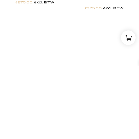
€
275.00
excl. BTW
€
375.00
excl. BTW
"
J
i
j
h
e
b
t
d
e
d
r
o
o
m
,
w
i
j
m
a
k
e
n
h
e
t
w
e
r
k
e
l
i
j
k
h
e
i
d
.
"