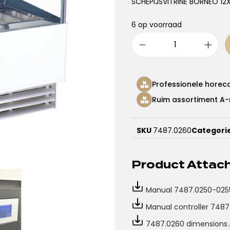
SCHEPIJSVITRINE BORNEO 12
6 op voorraad
Professionele horec
Ruim assortiment A-
SKU
7487.0260
Categori
Product Atta
Manual 7487.0250-025
Manual controller 748
7487.0260 dimensions