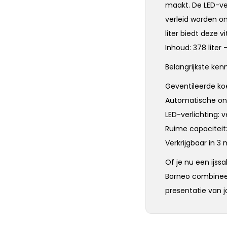
maakt. De LED-ver
verleid worden o
liter biedt deze 
Inhoud: 378 liter
Belangrijkste ke
Geventileerde koe
Automatische ont
LED-verlichting: v
Ruime capaciteit: 
Verkrijgbaar in 3
Of je nu een ijss
Borneo combineert
presentatie van jo