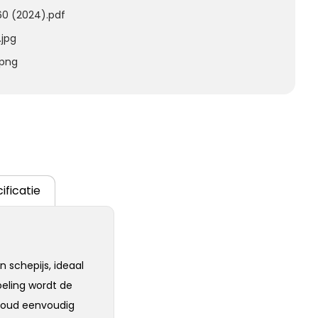
60 (2024).pdf
.jpg
.png
ificatie
 schepijs, ideaal
eling wordt de
rhoud eenvoudig