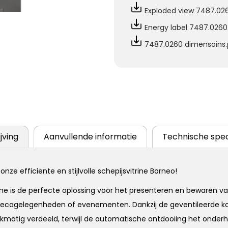
Exploded view 7487.02
Energy label 7487.0260
7487.0260 dimensoins
jving
Aanvullende informatie
Technische spec
nze efficiënte en stijlvolle schepijsvitrine Borneo!
ine is de perfecte oplossing voor het presenteren en bewaren van
horecagelegenheden of evenementen. Dankzij de geventileerde ko
jkmatig verdeeld, terwijl de automatische ontdooiing het onde