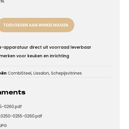
X5L
TOEVOEGEN AAN WINKELWAGEN
a-apparatuur direct uit voorraad leverbaar
merken voor keuken en inrichting
eën
CombiSteel
,
IJssalon
,
Schepijsvitrines
chments
5-0260.pdf
7.0250-0255-0260.pdf
.JPG