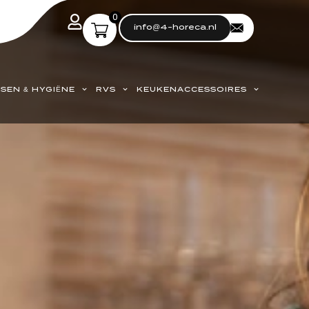
0
info@4-horeca.nl
SEN & HYGIËNE
RVS
KEUKENACCESSOIRES