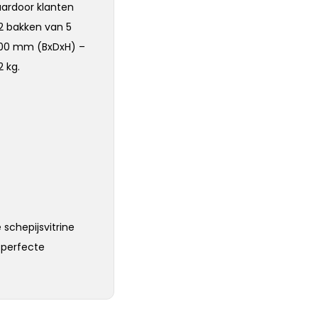
aardoor klanten
2 bakken van 5
x1300 mm (BxDxH) –
2 kg.
 schepijsvitrine
 perfecte