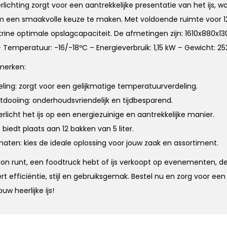
lichting zorgt voor een aantrekkelijke presentatie van het ijs, w
m een smaakvolle keuze te maken. Met voldoende ruimte voor 1
vitrine optimale opslagcapaciteit. De afmetingen zijn: 1610x880
 – Temperatuur: -16/-18ºC – Energieverbruik: 1,15 kW – Gewicht: 25
nmerken:
ling: zorgt voor een gelijkmatige temperatuurverdeling.
dooiing: onderhoudsvriendelijk en tijdbesparend.
erlicht het ijs op een energiezuinige en aantrekkelijke manier.
biedt plaats aan 12 bakken van 5 liter.
 maten: kies de ideale oplossing voor jouw zaak en assortiment.
alon runt, een foodtruck hebt of ijs verkoopt op evenementen, de
 efficiëntie, stijl en gebruiksgemak. Bestel nu en zorg voor een
uw heerlijke ijs!