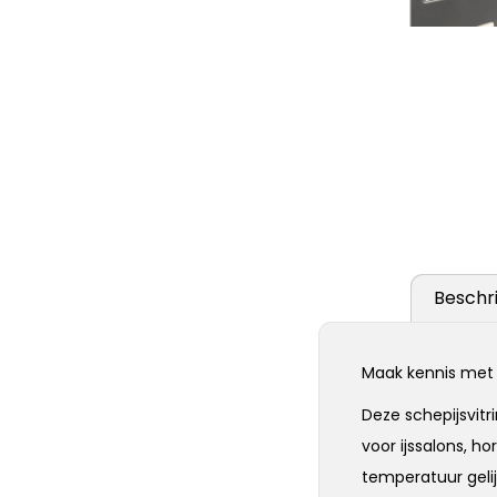
Beschri
Maak kennis met o
Deze schepijsvitr
voor ijssalons, 
temperatuur geli