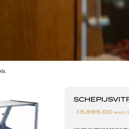
X5L
SCHEPIJSVIT
€
5,995.00
excl.