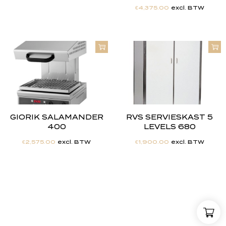
€
4,375.00
excl. BTW
GIORIK SALAMANDER
RVS SERVIESKAST 5
400
LEVELS 680
€
2,575.00
excl. BTW
€
1,900.00
excl. BTW
"
J
i
j
h
e
b
t
d
e
d
r
o
o
m
,
w
i
j
m
a
k
e
n
h
e
t
w
e
r
k
e
l
i
j
k
h
e
i
d
.
"