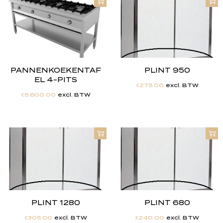
PANNENKOEKENTAF
PLINT 950
EL 4-PITS
€
275.00
excl. BTW
€
5,600.00
excl. BTW
PLINT 1280
PLINT 680
€
305.00
excl. BTW
€
240.00
excl. BTW