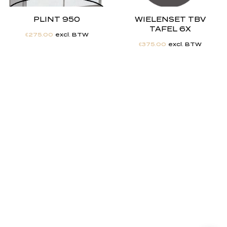
PLINT 950
WIELENSET TBV
TAFEL 6X
€
275.00
excl. BTW
€
375.00
excl. BTW
"
J
i
j
h
e
b
t
d
e
d
r
o
o
m
,
w
i
j
m
a
k
e
n
h
e
t
w
e
r
k
e
l
i
j
k
h
e
i
d
.
"