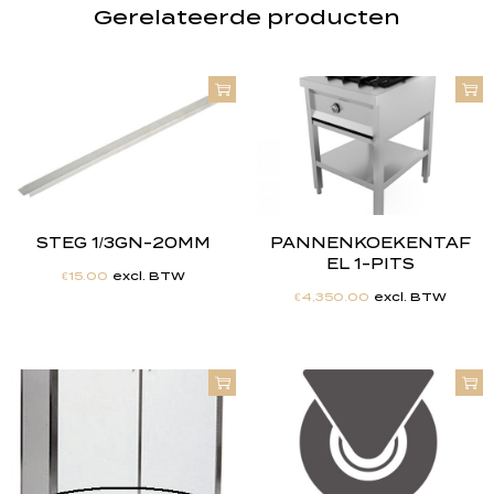
Gerelateerde producten
STEG 1/3GN-20MM
PANNENKOEKENTAF
EL 1-PITS
€
15.00
excl. BTW
€
4,350.00
excl. BTW