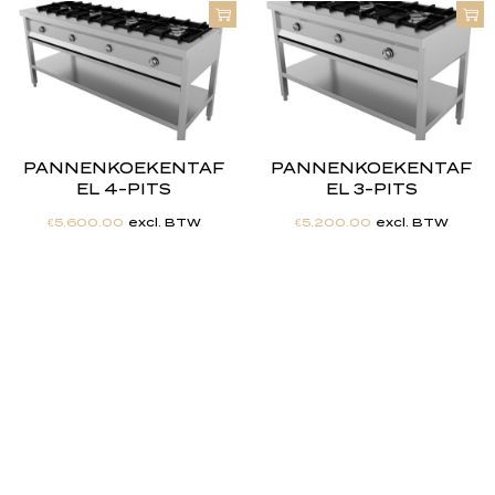
PANNENKOEKENTAF
PANNENKOEKENTAF
EL 4-PITS
EL 3-PITS
€
5,600.00
excl. BTW
€
5,200.00
excl. BTW
"
J
i
j
h
e
b
t
d
e
d
r
o
o
m
,
w
i
j
m
a
k
e
n
h
e
t
w
e
r
k
e
l
i
j
k
h
e
i
d
.
"