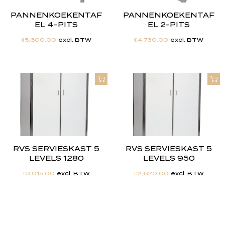
PANNENKOEKENTAF
PANNENKOEKENTAF
EL 4-PITS
EL 2-PITS
€
5,600.00
excl. BTW
€
4,730.00
excl. BTW
RVS SERVIESKAST 5
RVS SERVIESKAST 5
LEVELS 1280
LEVELS 950
€
3,015.00
excl. BTW
€
2,620.00
excl. BTW
"
J
i
j
h
e
b
t
d
e
d
r
o
o
m
,
w
i
j