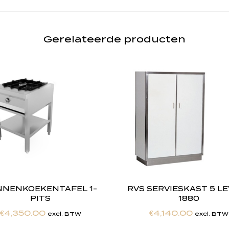
Gerelateerde producten
NNENKOEKENTAFEL 1-
RVS SERVIESKAST 5 L
PITS
1880
€
4,350.00
€
4,140.00
excl. BTW
excl. BTW