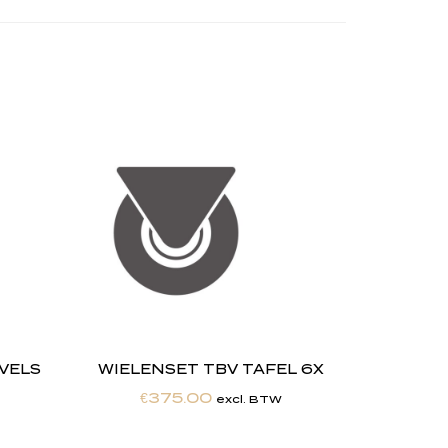
EVELS
WIELENSET TBV TAFEL 6X
€
375.00
excl. BTW