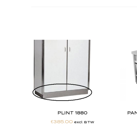
PLINT 1880
PA
€
385.00
excl. BTW