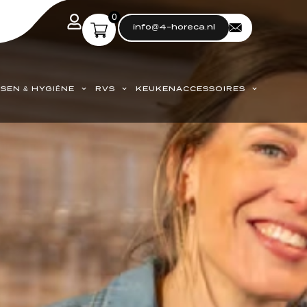
0
info@4-horeca.nl
SEN & HYGIËNE
RVS
KEUKENACCESSOIRES