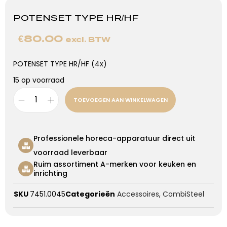
POTENSET TYPE HR/HF
€
80.00
excl. BTW
POTENSET TYPE HR/HF (4x)
15 op voorraad
TOEVOEGEN AAN WINKELWAGEN
Professionele horeca-apparatuur direct uit
voorraad leverbaar
Ruim assortiment A-merken voor keuken en
inrichting
SKU
7451.0045
Categorieën
Accessoires
,
CombiSteel