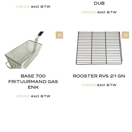
DUB
€
45.00
excl. BTW
€
135.00
excl. BTW
BASE 700
ROOSTER RVS 2/1 GN
FRITUURMAND GAS
€
45.00
excl. BTW
ENK
€
85.00
excl. BTW
"
J
i
j
h
e
b
t
d
e
d
r
o
o
m
,
w
i
j
m
a
k
e
n
h
e
t