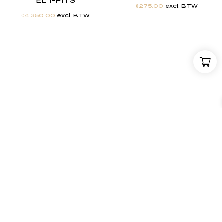
EL 1-PITS
€
275.00
excl. BTW
€
4,350.00
excl. BTW
"
J
i
j
h
e
b
t
d
e
d
r
o
o
m
,
w
i
j
m
a
k
e
n
h
e
t
w
e
r
k
e
l
i
j
k
h
e
i
d
.
"