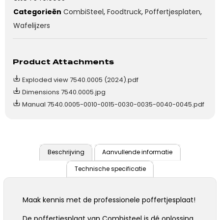
Categorieën
CombiSteel
,
Foodtruck
,
Poffertjesplaten
,
Wafelijzers
Product Attachments
Exploded view 7540.0005 (2024).pdf
Dimensions 7540.0005.jpg
Manual 7540.0005-0010-0015-0030-0035-0040-0045.pdf
Beschrijving
Aanvullende informatie
Technische specificatie
Maak kennis met de professionele poffertjesplaat!
De poffertjesplaat van Combisteel is dé oplossing