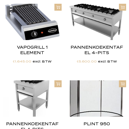
VAPOGRILL 1
PANNENKOEKENTAF
ELEMENT
EL 4-PITS
€
1,645.00
excl. BTW
€
5,600.00
excl. BTW
PANNENKOEKENTAF
PLINT 950