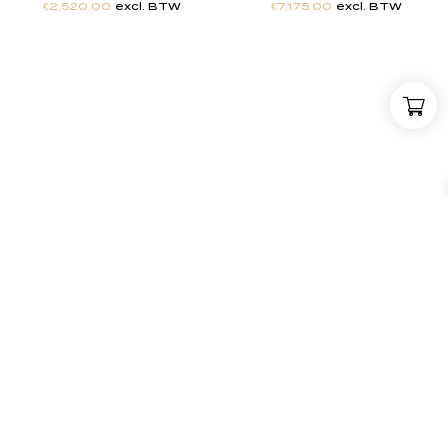
€
2,520.00
excl. BTW
€
7,175.00
excl. BTW
"
J
i
j
h
e
b
t
d
e
d
r
o
o
m
,
w
i
j
m
a
k
e
n
h
e
t
w
e
r
k
e
l
i
j
k
h
e
i
d
.
"