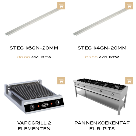
STEG 1/6GN-20MM
STEG 1/4GN-20MM
€
10.00
excl. BTW
€
15.00
excl. BTW
VAPOGRILL 2
PANNENKOEKENTAF
ELEMENTEN
EL 5-PITS