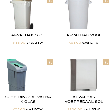
AFVALBAK 120L
AFVALBAK 200L
€
135.00
excl. BTW
€
95.00
excl. BTW
SCHEIDINGSAFVALBA
AFVALBAK
K GLAS
VOETPEDAAL 60L
€
95.00
excl. BTW
€
700.00
excl. BTW