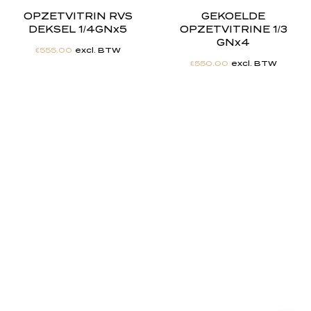
OPZETVITRIN RVS
GEKOELDE
DEKSEL 1/4GNx5
OPZETVITRINE 1/3
GNx4
€
555.00
excl. BTW
€
550.00
excl. BTW
"
J
i
j
h
e
b
t
d
e
d
r
o
o
m
,
w
i
j
m
a
k
e
n
h
e
t
w
e
r
k
e
l
i
j
k
h
e
i
d
.
"