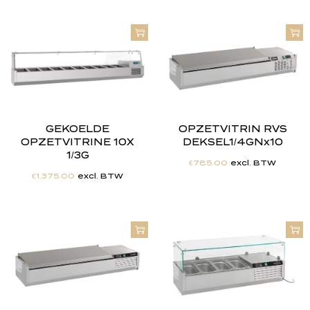
GEKOELDE
OPZETVITRIN RVS
OPZETVITRINE 10X
DEKSEL1/4GNx10
1/3G
€
785.00
excl. BTW
€
1,375.00
excl. BTW