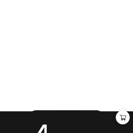
"
J
i
j
h
e
b
t
d
e
d
r
o
o
m
,
w
i
j
m
a
k
e
n
h
e
t
w
e
r
k
e
l
i
j
k
h
e
i
d
.
"