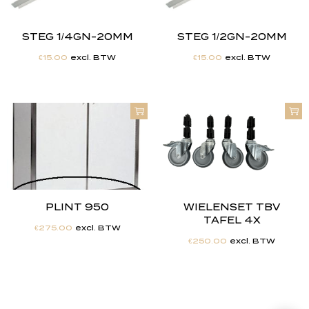
STEG 1/4GN-20MM
STEG 1/2GN-20MM
€
15.00
excl. BTW
€
15.00
excl. BTW
PLINT 950
WIELENSET TBV
TAFEL 4X
€
275.00
excl. BTW
€
250.00
excl. BTW
"
J
i
j
h
e
b
t
d
e
d
r
o
o
m
,
w
i
j