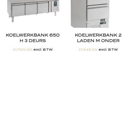
KOELWERKBANK 650
KOELWERKBANK 2
H 3 DEURS
LADEN M ONDER
€
1,700.00
excl. BTW
€
1,345.00
excl. BTW
"
J
i
j
h
e
b
t
d
e
d
r
o
o
m
,
w
i
j
m
a
k
e
n
h
e
t
w
e
r
k
e
l
i
j
k
h
e
i
d
.
"