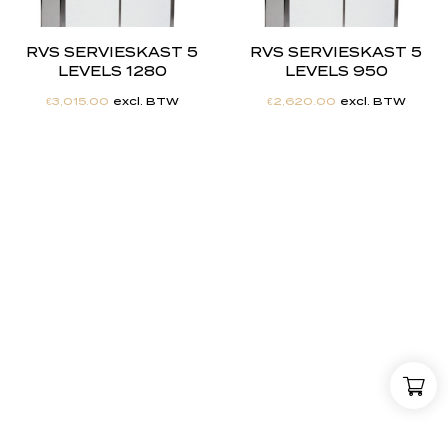
RVS SERVIESKAST 5
RVS SERVIESKAST 5
LEVELS 1280
LEVELS 950
€
3,015.00
excl. BTW
€
2,620.00
excl. BTW
"
J
i
j
h
e
b
t
d
e
d
r
o
o
m
,
w
i
j
m
a
k
e
n
h
e
t
w
e
r
k
e
l
i
j
k
h
e
i
d
.
"