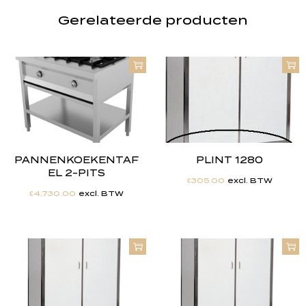
Gerelateerde producten
PANNENKOEKENTAF
PLINT 1280
EL 2-PITS
€
305.00
excl. BTW
€
4,730.00
excl. BTW