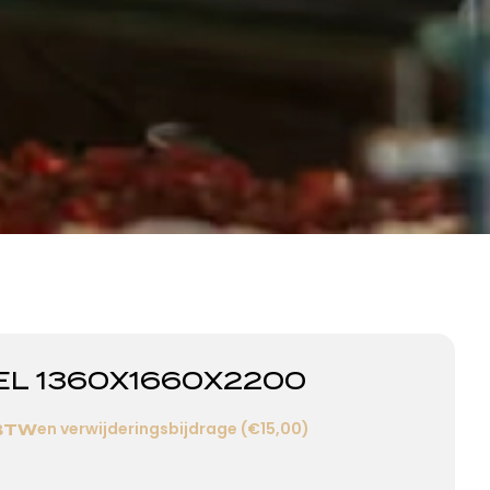
EL 1360X1660X2200
en verwijderingsbijdrage (€15,00)
 BTW