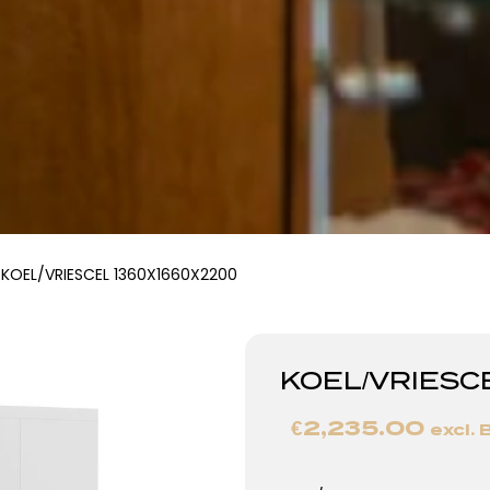
KOEL/VRIESCEL 1360X1660X2200
KOEL/VRIESC
€
2,235.00
excl.