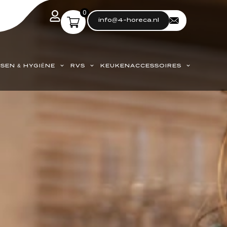
0
info@4-horeca.nl
SEN & HYGIËNE
RVS
KEUKENACCESSOIRES