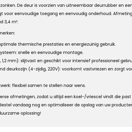
rzonken. De deur is voorzien van uitneembaar deurrubber en e
gt voor eenvoudige toegang en eenvoudig onderhoud. Afmetinge
d 3,4 m³.
nmerken:
optimale thermische prestaties en energiezuinig gebruik.
ysteem: snelle en eenvoudige montage.
1, 1,2 mm): slijtvast en geschikt voor intensief professioneel gebru
md deurkozijn (4-zijdig, 220V): voorkomt vastvriezen en zorgt v
kwerk: flexibel samen te stellen naar wens.
verse afmetingen, zodat u altijd een koel-/vriescel vindt die past
Bestel vandaag nog en optimaliseer de opslag van uw product
duurzame oplossing!