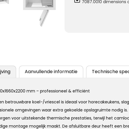
7087.0010 dimensions c
jving
Aanvullende informatie
Technische spec
360x1660x2200 mm – professioneel & efficiënt
betrouwbare koel-/vriescel is ideaal voor horecakeukens, slage
sionele omgevingen waar extra gekoelde opslagruimte nodig is.
zorgen voor uitstekende thermische prestaties, terwijl het cam
dige montage mogelijk maakt. De afsluitbare deur heeft een b