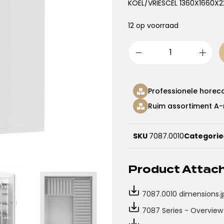
KOEL/VRIESCEL 1360X1660X
12 op voorraad
Professionele horec
Ruim assortiment A-
SKU
7087.0010
Categori
Product Atta
7087.0010 dimensions.j
7087 Series - Overview