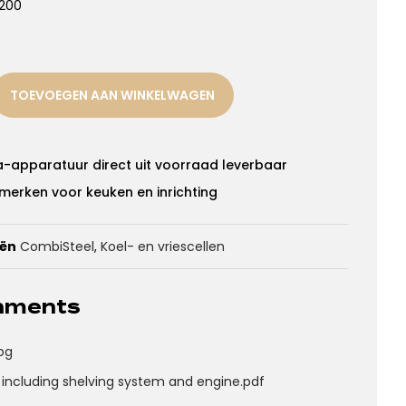
2200
TOEVOEGEN AAN WINKELWAGEN
a-apparatuur direct uit voorraad leverbaar
merken voor keuken en inrichting
eën
CombiSteel
,
Koel- en vriescellen
chments
pg
 including shelving system and engine.pdf