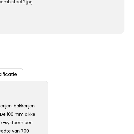
ombisteel 2.jpg
ificatie
rijen, bakkerijen
 De 100 mm dikke
lock-systeem een
reedte van 700