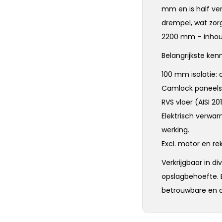
mm en is half ve
drempel, wat zor
2200 mm – inhou
Belangrijkste ke
100 mm isolatie: 
Camlock paneels
RVS vloer (AISI 20
Elektrisch verwar
werking.
Excl. motor en re
Verkrijgbaar in di
opslagbehoefte. 
betrouwbare en 