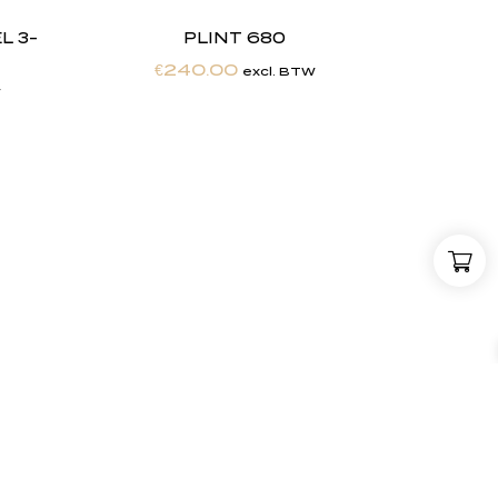
 3-
PLINT 680
€
240.00
excl. BTW
W
,
w
i
j
Maatwerkexpertise