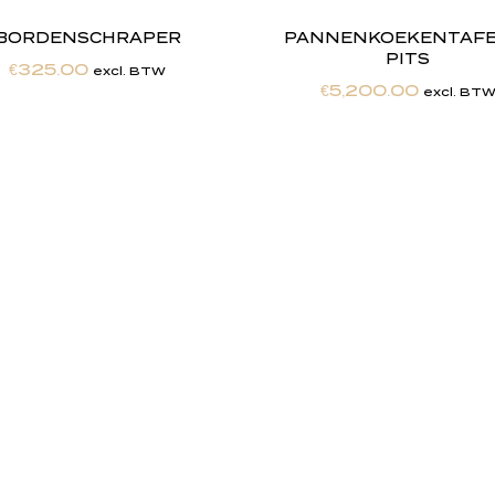
BORDENSCHRAPER
PANNENKOEKENTAFEL
PITS
€
325.00
excl. BTW
€
5,200.00
excl. BT
h
e
b
t
d
e
d
r
o
o
m
m
a
k
e
n
h
e
t
w
e
r
k
e
l
i
j
k
h
e
i
d
.
"