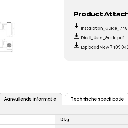
Product Atta
Installation_Guide_748
Dixell_User_Guide.pdf
Exploded view 7489.042
Aanvullende informatie
Technische specificatie
110 kg