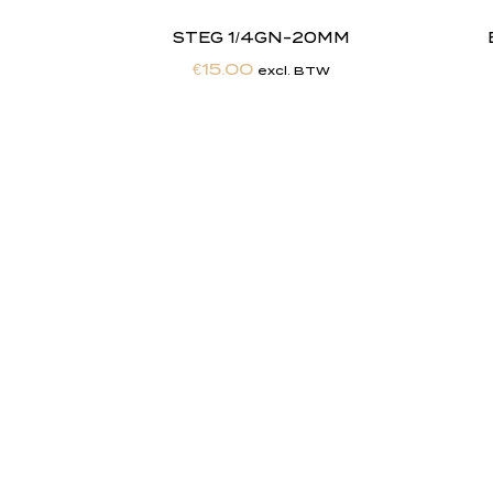
STEG 1/4GN-20MM
€
15.00
excl. BTW
"
J
i
j
Totaalontzorging