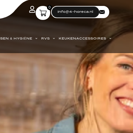
0
info@4-horeca.nl
SEN & HYGIËNE
RVS
KEUKENACCESSOIRES