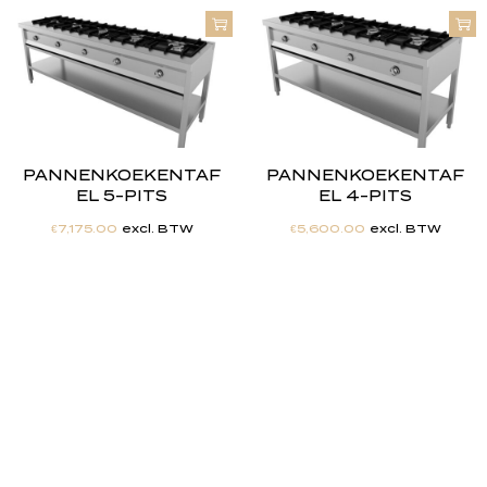
PANNENKOEKENTAF
PANNENKOEKENTAF
EL 5-PITS
EL 4-PITS
€
7,175.00
excl. BTW
€
5,600.00
excl. BTW
"
J
i
j
h
e
b
t
d
e
d
r
o
o
m
,
w
i
j
m
a
k
e
n
h
e
t
w
e
r
k
e
l
i
j
k
h
e
i
d
.
"