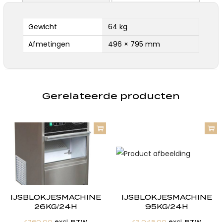
Gewicht
64 kg
Afmetingen
496 × 795 mm
Gerelateerde producten
IJSBLOKJESMACHINE
IJSBLOKJESMACHINE
26KG/24H
95KG/24H
€
760.00
excl. BTW
€
2,045.00
excl. BTW