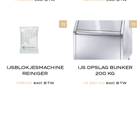
IJSBLOKJESMACHINE
IJS OPSLAG BUNKER
REINIGER
200 KG
€
165.00
excl. BTW
€
2,230.00
excl. BTW
"
J
i
j
h
e
b
t
d
e
d
r
o
o
m
,
w
i
j
m
a
k
e
n
h
e
t
w
e
r
k
e
l
i
j
k
h
e
i
d
.
"