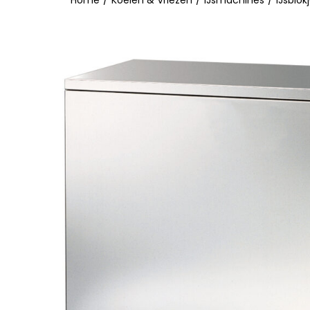
Home
/
Koelen & Vriezen
/
IJsmachines
/
IJsblo