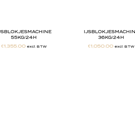
JSBLOKJESMACHINE
IJSBLOKJESMACHI
55KG/24H
36KG/24H
€
1,355.00
€
1,050.00
excl. BTW
excl. BTW
h
e
b
t
d
e
d
r
o
o
m
m
a
k
e
n
h
e
t
w
e
r
k
e
l
i
j
k
h
e
i
d
.
"