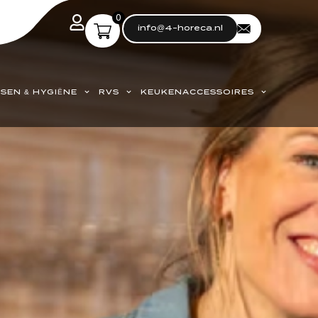
0
info@4-horeca.nl
SEN & HYGIËNE
RVS
KEUKENACCESSOIRES