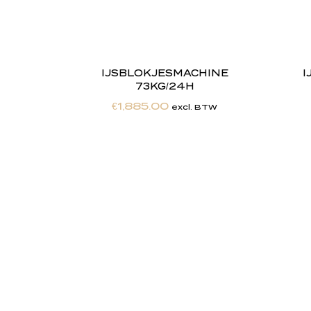
IJSBLOKJESMACHINE
I
73KG/24H
€
1,885.00
excl. BTW
"
J
i
j
Totaalontzorging