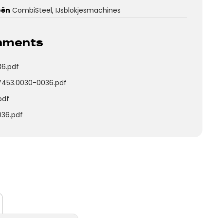
eën
CombiSteel
,
IJsblokjesmachines
chments
6.pdf
7453.0030-0036.pdf
pdf
036.pdf