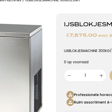
kjesmachines
/
IJSBLOKJESMACHINE 300KG/24H
IJSBLOKJESM
€
7,875.00
excl.
IJSBLOKJESMACHINE 300KG
0 op voorraad
Professionele horec
Ruim assortiment A-