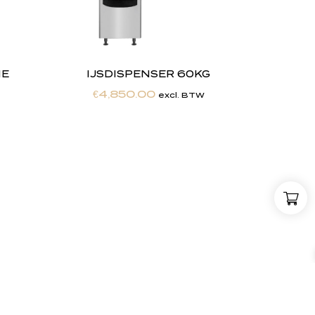
NE
IJSDISPENSER 60KG
€
4,850.00
excl. BTW
,
w
i
j
Maatwerkexpertise