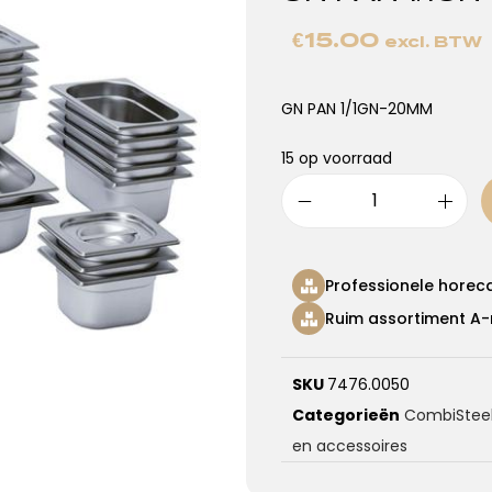
€
15.00
excl. BTW
GN PAN 1/1GN-20MM
15 op voorraad
Professionele horec
Ruim assortiment A-
SKU
7476.0050
Categorieën
CombiStee
en accessoires