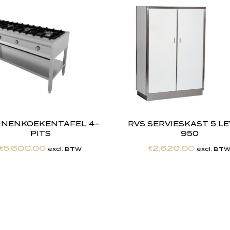
NENKOEKENTAFEL 4-
RVS SERVIESKAST 5 L
PITS
950
€
5,600.00
€
2,620.00
excl. BTW
excl. BT
h
e
b
t
d
e
d
r
o
o
m