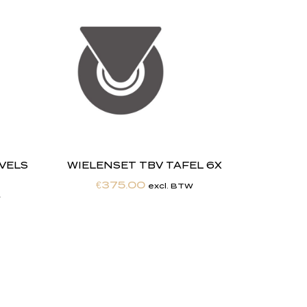
EVELS
WIELENSET TBV TAFEL 6X
€
375.00
excl. BTW
W
,
w
i
j
Maatwerkexpertise