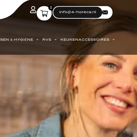
0
info@4-horeca.nl
SEN & HYGIËNE
RVS
KEUKENACCESSOIRES