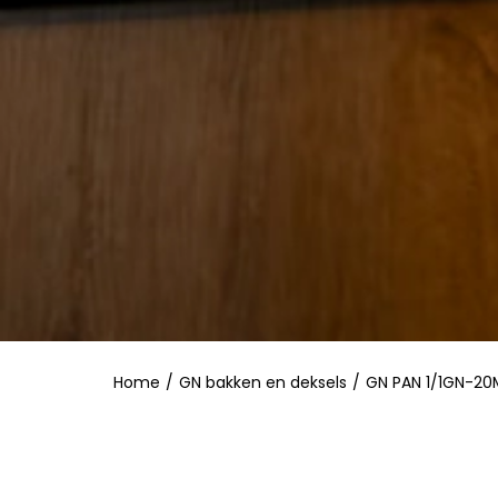
Home
/
GN bakken en deksels
/
GN PAN 1/1GN-2