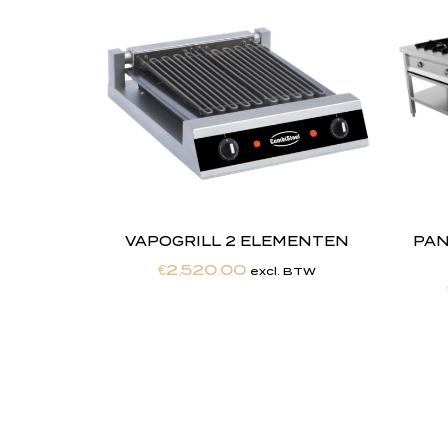
VAPOGRILL 2 ELEMENTEN
PAN
€
2,520.00
excl. BTW
"
J
i
j
Totaalontzorging