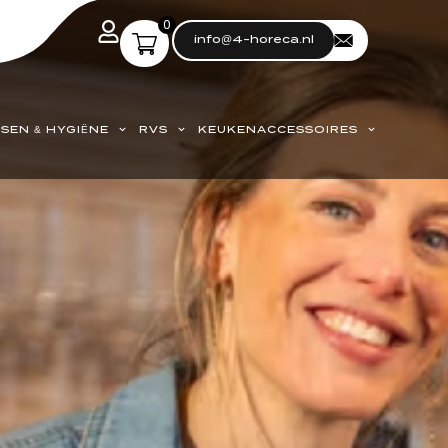
0
info@4-horeca.nl
SEN & HYGIËNE
RVS
KEUKENACCESSOIRES