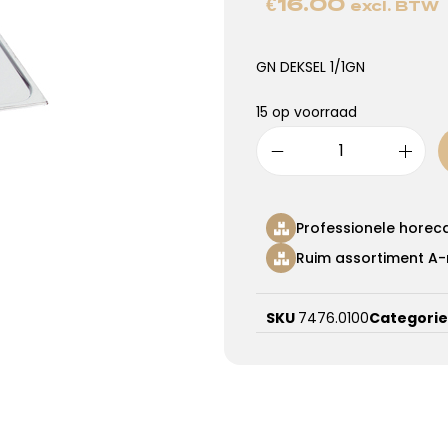
€
16.00
excl. BTW
GN DEKSEL 1/1GN
15 op voorraad
Professionele horec
Ruim assortiment A-
SKU
7476.0100
Categori