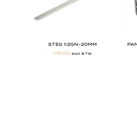
STEG 1/2GN-20MM
PA
€
15.00
excl. BTW
"
J
i
j
Totaalontzorging