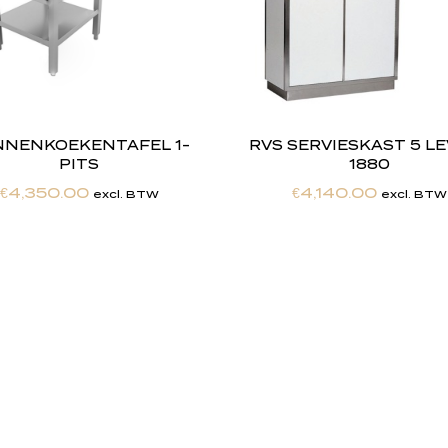
NNENKOEKENTAFEL 1-
RVS SERVIESKAST 5 L
PITS
1880
€
4,350.00
€
4,140.00
excl. BTW
excl. BTW
h
e
b
t
d
e
d
r
o
o
m
m
a
k
e
n
h
e
t
w
e
r
k
e
l
i
j
k
h
e
i
d
.
"