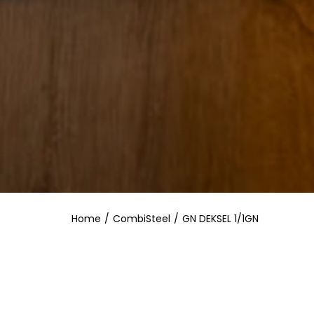
Home
/
CombiSteel
/
GN DEKSEL 1/1GN