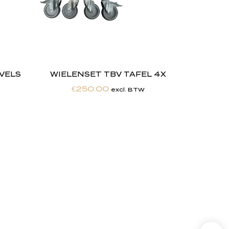
EVELS
WIELENSET TBV TAFEL 4X
€
250.00
excl. BTW
,
w
i
j
Maatwerkexpertise