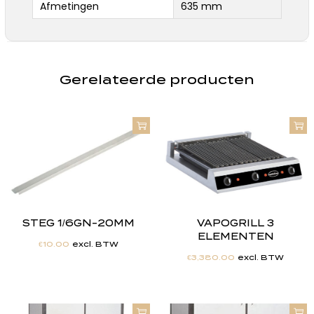
Afmetingen
635 mm
Gerelateerde producten
STEG 1/6GN-20MM
VAPOGRILL 3
ELEMENTEN
€
10.00
excl. BTW
€
3,380.00
excl. BTW