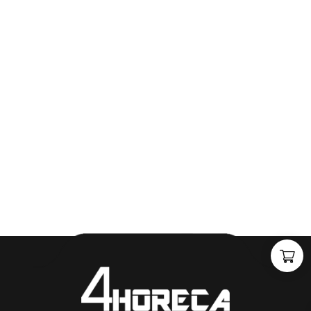
"
J
i
j
h
e
b
t
d
e
d
r
o
o
m
,
w
i
j
m
a
k
e
n
h
e
t
w
e
r
k
e
l
i
j
k
h
e
i
d
.
"