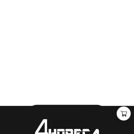
"
J
i
j
h
e
b
t
d
e
d
r
o
o
m
,
w
i
j
m
a
k
e
n
h
e
t
w
e
r
k
e
l
i
j
k
h
e
i
d
.
"