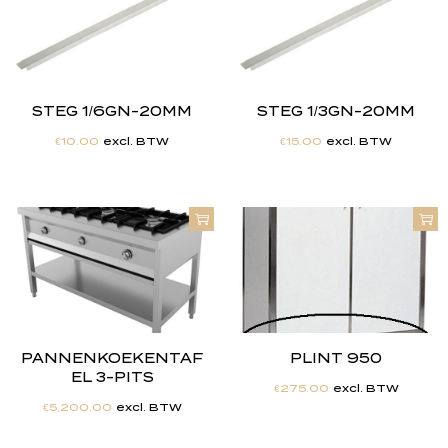
STEG 1/6GN-20MM
STEG 1/3GN-20MM
€
10.00
excl. BTW
€
15.00
excl. BTW
PANNENKOEKENTAF
PLINT 950
EL 3-PITS
€
275.00
excl. BTW
€
5,200.00
excl. BTW