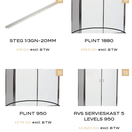
STEG 1/3GN-20MM
PLINT 1880
€
15.00
excl. BTW
€
385.00
excl. BTW
PLINT 950
RVS SERVIESKAST 5
LEVELS 950
€
275.00
excl. BTW
€
2,620.00
excl. BTW