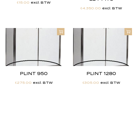
€
15.00
excl. BTW
€
4,350.00
excl. BTW
PLINT 950
PLINT 1280
€
275.00
excl. BTW
€
305.00
excl. BTW
"
J
i
j
h
e
b
t
d
e
d
r
o
o
m
,
w
i
j
m
a
k
e
n
h
e
t
w
e
r
k
e
l
i
j
k
h
e
i
d
.
"