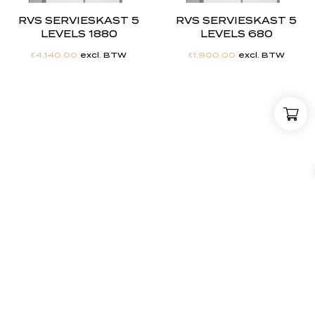
RVS SERVIESKAST 5
RVS SERVIESKAST 5
LEVELS 1880
LEVELS 680
€
4,140.00
excl. BTW
€
1,900.00
excl. BTW
"
J
i
j
h
e
b
t
d
e
d
r
o
o
m
,
w
i
j
m
a
k
e
n
h
e
t
w
e
r
k
e
l
i
j
k
h
e
i
d
.
"