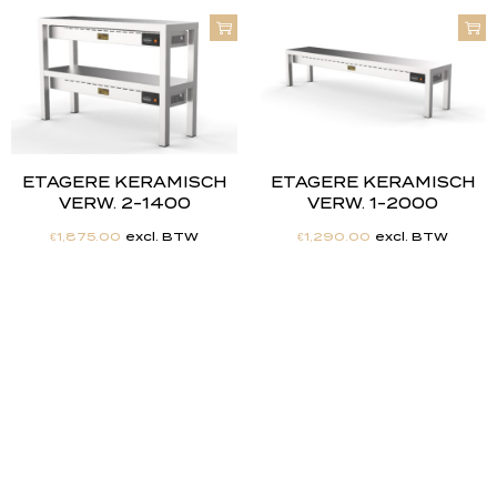
ETAGERE KERAMISCH
ETAGERE KERAMISCH
VERW. 2-1400
VERW. 1-2000
€
1,875.00
excl. BTW
€
1,290.00
excl. BTW
"
J
i
j
h
e
b
t
d
e
d
r
o
o
m
,
w
i
j
m
a
k
e
n
h
e
t
w
e
r
k
e
l
i
j
k
h
e
i
d
.
"