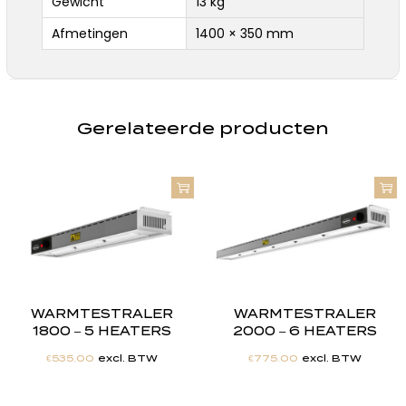
Gewicht
13 kg
Afmetingen
1400 × 350 mm
Gerelateerde producten
WARMTESTRALER
WARMTESTRALER
1800 – 5 HEATERS
2000 – 6 HEATERS
€
535.00
excl. BTW
€
775.00
excl. BTW